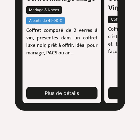
Virgule
Mariage & Noces
Coffret Verre
A partir de 49,00 €
Coffret de 6 
Coffret composé de 2 verres à
cristallin de 5
vin, présentés dans un coffret
et taillé à l
luxe noir, prêt à offrir. Idéal pour
façon de passer 
mariage, PACS ou an...
Plus de détails
Plus 