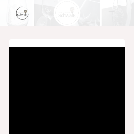
[#
<Slider
id: 1>,
#
<Slider
id: 2>]