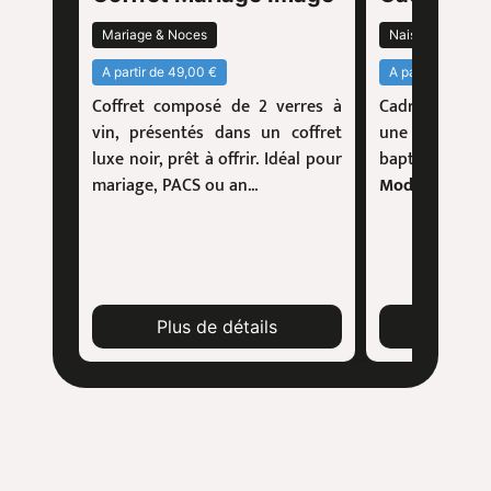
Mariage & Noces
Naissance & Ba
A partir de 49,00 €
A partir de 29,00
Coffret composé de 2 verres à
Cadre personna
vin, présentés dans un coffret
une photo d
luxe noir, prêt à offrir. Idéal pour
baptême ou 
mariage, PACS ou an...
Modèles dispon
Plus de détails
Plus 