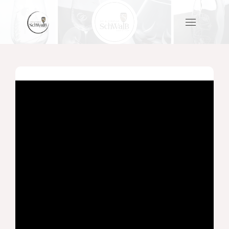
[#
<Slider
id: 1>,
#
<Slider
id: 2>]